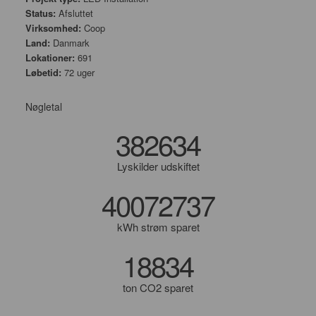
Status:
Afsluttet
Virksomhed:
Coop
Land:
Danmark
Lokationer:
691
Løbetid:
72 uger
Nøgletal
382634
Lyskilder udskiftet
40072737
kWh strøm sparet
18834
ton CO2 sparet