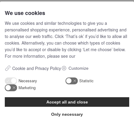
TELEFON
We use cookies
Telefon:
+45 50 54 77 02
We use cookies and similar technologies to give you a
personalised shopping experience, personalised advertising and
EMAIL
to analyse our web traffic. Click ‘That’s ok’ if you’d like to allow all
Email:
info@s-o-l.dk
cookies. Alternatively, you can choose which types of cookies
you’d like to accept or disable by clicking ‘Let me choose’ below.
For more information, please see our
Cookie and Privacy Policy
Customize
Necessary
Statistic
Marketing
Oplysninger
Accept all and close
Lollandsgade 4
Only necessary
6400 Sønderborg
Danmark
Mail:
info@s-o-l.dk